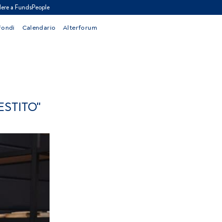
ere a FundsPeople
Fondi
Calendario
Alterforum
ESTITO"