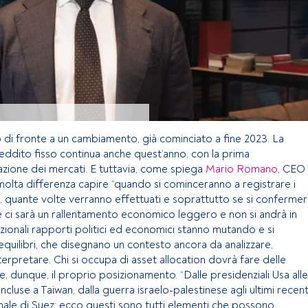
o di fronte a un cambiamento, già cominciato a fine 2023. La
reddito fisso continua anche quest’anno, con la prima
azione dei mercati. E tuttavia, come spiega
Mario Romano
, CEO
 molta differenza capire “quando si cominceranno a registrare i
si, quante volte verranno effettuati e soprattutto se si conferme
se ci sarà un rallentamento economico leggero e non si andrà in
izionali rapporti politici ed economici stanno mutando e si
equilibri, che disegnano un contesto ancora da analizzare,
rpretare. Chi si occupa di asset allocation dovrà fare delle
are, dunque, il proprio posizionamento. “Dalle presidenziali Usa alle
cluse a Taiwan, dalla guerra israelo-palestinese agli ultimi recent
nale di Suez: ecco questi sono tutti elementi che possono