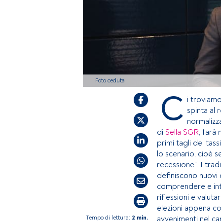
Foto ceduta
C
i troviam
spinta al 
normalizz
di
Sella SGR
, farà
primi tagli dei tas
lo scenario, cioè 
recessione”. I trad
definiscono nuovi 
comprendere e inte
riflessioni e valut
elezioni appena con
Tempo di lettura:
2 min.
avvenimenti nel ca