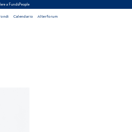
ere a FundsPeople
Fondi
Calendario
Alterforum