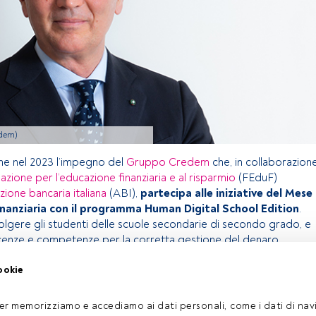
edem)
che nel 2023 l’impegno del
Gruppo Credem
che, in collaborazion
zione per l’educazione finanziaria e al risparmio
(FEduF)
zione bancaria italiana
(ABI),
partecipa alle iniziative del Mese
inanziaria con il programma Human Digital School Edition
.
volgere gli studenti delle scuole secondarie di secondo grado, e
cenze e competenze per la corretta gestione del denaro.
ookie
olo riservato agli utenti FundsPeople. Se sei già registrato,
pulsante Login. Se non hai ancora un account, ti invitiamo a
er memorizziamo e accediamo ai dati personali, come i dati di navi