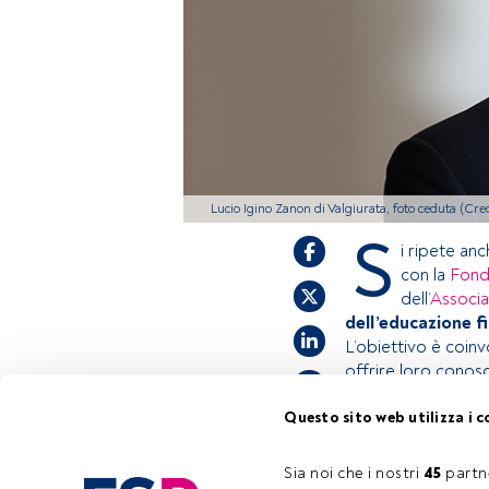
Lucio Igino Zanon di Valgiurata, foto ceduta (Cr
S
i ripete an
con la
Fonda
dell’
Associa
dell’educazione f
L’obiettivo è coin
offrire loro conos
Questo sito web utilizza i c
Questo è un artic
accedi tramite il 
Sia noi che i nostri 
45
 partn