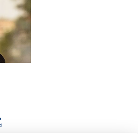
o
a
ei