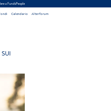
ere a FundsPeople
Fondi
Calendario
Alterforum
 SUI