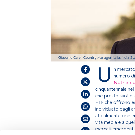
Giacomo Calef, Country Manager Italia, Notz St
U
n mercato
numero di 
Notz Stuc
cinquantennale nel
che presto sarà dis
ETF che offrono espo
individuato dagli an
attualmente presen
vita media e a quel
mercati emergenti