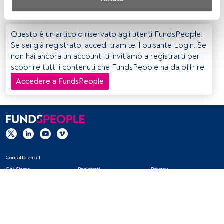
Sia noi che i nostri partner trattiamo i dati per fornire:
Utilizzo di dati di localizzazione geografica precisi. Analisi 
Questo è un articolo riservato agli utenti FundsPeople.
attiva delle caratteristiche del dispositivo per la sua 
Se sei già registrato, accedi tramite il pulsante Login. Se
identificazione. Memorizzazione delle informazioni su un 
non hai ancora un account, ti invitiamo a registrarti per
dispositivo e/o accesso alle stesse. Pubblicità e contenuti 
scoprire tutti i contenuti che FundsPeople ha da offrire.
personalizzati, misurazione della pubblicità e dei 
Accedere a FundsPeople
contenuti, ricerca sul pubblico e sviluppo di servizi.
Elenco dei partner (fornitori)
Contatto email
Chi Siamo
Registrati
Privacy
Cookies
Impostazioni Cookie
Avviso legale