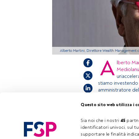
Alberto Martini, Direttore Wealth Management
A
lberto Mar
Mediolan
un’acceler
stiamo investendo
amministratore de
Questo sito web utilizza i c
Questo è un artic
accedi tramite il 
Sia noi che i nostri 
45
 partn
registrarti per sc
identificatori univoci, sul 
supportare le finalità indic
Tempo di lettura:
1 min.