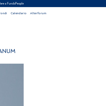
ere a FundsPeople
Fondi
Calendario
Alterforum
LANUM