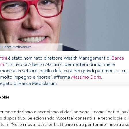
 di Banca Mediolanum
tini
è stato nominato direttore Wealth Management di
Banca
um
. “L’arrivo di Alberto Martini ci permetterà di imprimere
azione a un settore, quello della cura dei grandi patrimoni, su cui
 molto impegno e risorse”, afferma
Massimo Doris
,
legato di Banca Mediolanum.
ookie
olo riservato agli utenti FundsPeople. Se sei già registrato,
pulsante Login. Se non hai ancora un account, ti invitiamo a
er memorizziamo e accediamo ai dati personali, come i dati di navi
oprire tutti i contenuti che FundsPeople ha da offrire.
tuo dispositivo. Selezionando “Accetta” consenti alle tecnologie di
Accedere a FundsPeople
ate in “Noi e i nostri partner trattiamo i dati per fornire”, mentre 