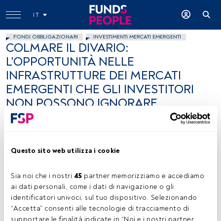
IT
FONDI OBBLIGAZIONARI
INVESTIMENTI MERCATI EMERGENTI
COLMARE IL DIVARIO:
L'OPPORTUNITÀ NELLE
INFRASTRUTTURE DEI MERCATI
EMERGENTI CHE GLI INVESTITORI
NON POSSONO IGNORARE
Robert Gilhooly
17 settembre 2025
Questo sito web utilizza i cookie
Sia noi che i nostri 
45
 partner memorizziamo e accediamo 
ai dati personali, come i dati di navigazione o gli 
identificatori univoci, sul tuo dispositivo. Selezionando 
Robert Gilhooly, foto ceduta (Aberdeen Investments)
“Accetta” consenti alle tecnologie di tracciamento di 
supportare le finalità indicate in “Noi e i nostri partner 