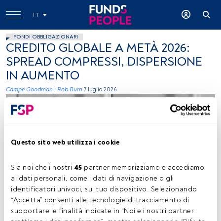
IT
FONDI OBBLIGAZIONARI
CREDITO GLOBALE A METÀ 2026:
SPREAD COMPRESSI, DISPERSIONE
IN AUMENTO
Campe Goodman
|
Rob Burn
7 luglio 2026
Questo sito web utilizza i cookie
Sia noi che i nostri 
45
 partner memorizziamo e accediamo 
Campe Goodman e Rob Burn, foto ceduta (Wellington Management)
ai dati personali, come i dati di navigazione o gli 
identificatori univoci, sul tuo dispositivo. Selezionando 
“Accetta” consenti alle tecnologie di tracciamento di 
supportare le finalità indicate in “Noi e i nostri partner 
Tempo di lettura:
2 min.