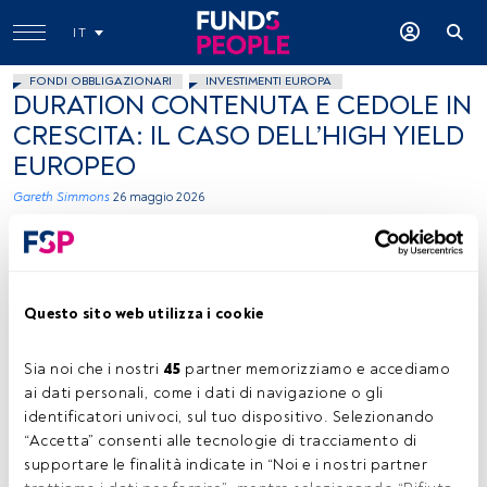
IT
FONDI OBBLIGAZIONARI
INVESTIMENTI EUROPA
DURATION CONTENUTA E CEDOLE IN
CRESCITA: IL CASO DELL’HIGH YIELD
EUROPEO
Gareth Simmons
26 maggio 2026
Questo sito web utilizza i cookie
Sia noi che i nostri 
45
 partner memorizziamo e accediamo 
Gareth Simmons, foto ceduta (Columbia Threadneedle Investments)
ai dati personali, come i dati di navigazione o gli 
identificatori univoci, sul tuo dispositivo. Selezionando 
“Accetta” consenti alle tecnologie di tracciamento di 
supportare le finalità indicate in “Noi e i nostri partner 
Tempo di lettura:
3 min.