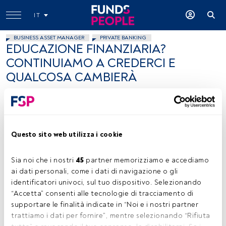
IT
BUSINESS ASSET MANAGER
PRIVATE BANKING
EDUCAZIONE FINANZIARIA?
CONTINUIAMO A CREDERCI E
QUALCOSA CAMBIERÀ
Luca Valaguzza
31 ottobre 2018
Questo sito web utilizza i cookie
Sia noi che i nostri 
45
 partner memorizziamo e accediamo 
ai dati personali, come i dati di navigazione o gli 
Luca Valaguzza, co-founder e Chief Product Officer, Euclidea
identificatori univoci, sul tuo dispositivo. Selezionando 
“Accetta” consenti alle tecnologie di tracciamento di 
supportare le finalità indicate in “Noi e i nostri partner 
trattiamo i dati per fornire”, mentre selezionando “Rifiuta 
Tempo di lettura:
2 min.