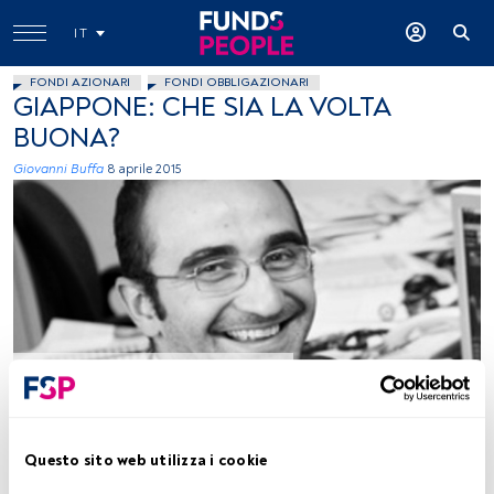
IT
FONDI AZIONARI
FONDI OBBLIGAZIONARI
GIAPPONE: CHE SIA LA VOLTA
BUONA?
Giovanni Buffa
8 aprile 2015
immagine concessa
Tempo di lettura:
2 min.
Questo sito web utilizza i cookie