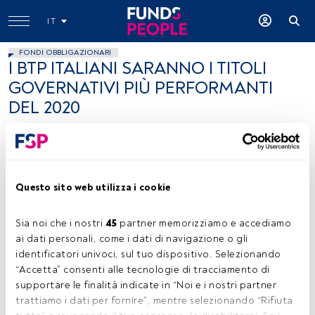
IT
FONDI OBBLIGAZIONARI
I BTP ITALIANI SARANNO I TITOLI
GOVERNATIVI PIÙ PERFORMANTI
DEL 2020
Althea Spinozzi
21 ottobre 2020
Questo sito web utilizza i cookie
Sia noi che i nostri 
45
 partner memorizziamo e accediamo 
ai dati personali, come i dati di navigazione o gli 
Althea Spinozzi, Fixed Income Strategist, BG SAXO
identificatori univoci, sul tuo dispositivo. Selezionando 
“Accetta” consenti alle tecnologie di tracciamento di 
supportare le finalità indicate in “Noi e i nostri partner 
trattiamo i dati per fornire”, mentre selezionando “Rifiuta 
Tempo di lettura:
2 min.