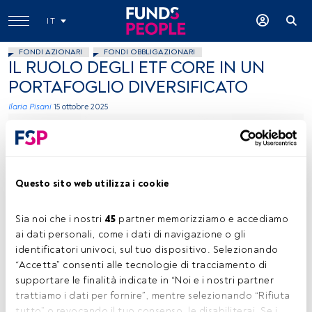
IT
FONDI AZIONARI
FONDI OBBLIGAZIONARI
IL RUOLO DEGLI ETF CORE IN UN
PORTAFOGLIO DIVERSIFICATO
Ilaria Pisani
15 ottobre 2025
Questo sito web utilizza i cookie
Sia noi che i nostri 
45
 partner memorizziamo e accediamo 
Ilaria Pisani, foto ceduta (Amundi ETF)
ai dati personali, come i dati di navigazione o gli 
identificatori univoci, sul tuo dispositivo. Selezionando 
“Accetta” consenti alle tecnologie di tracciamento di 
supportare le finalità indicate in “Noi e i nostri partner 
Tempo di lettura:
13 min.
trattiamo i dati per fornire”, mentre selezionando “Rifiuta 
tutto” o revocando il tuo consenso, le disabiliterai. Se i 