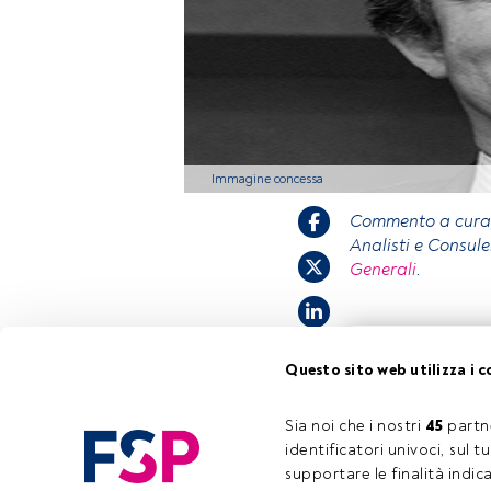
Immagine concessa
Commento a cura
Analisti e Consul
Generali
.
Questo è un artic
Questo sito web utilizza i c
accedi tramite il
registrarti per s
Sia noi che i nostri 
45
 partn
identificatori univoci, sul 
supportare le finalità indic
Tempo di lettura:
4 min.