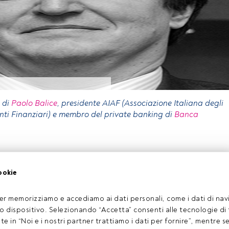
 di
Paolo Balice
, presidente AIAF (Associazione Italiana degli
enti Finanziari) e membro del private banking di
Banca
olo riservato agli utenti FundsPeople. Se sei già registrato,
ookie
 pulsante Login. Se non hai ancora un account, ti invitiamo a
coprire tutti i contenuti che FundsPeople ha da offrire.
Accedere a FundsPeople
er memorizziamo e accediamo ai dati personali, come i dati di navi
tuo dispositivo. Selezionando “Accetta” consenti alle tecnologie di
ate in “Noi e i nostri partner trattiamo i dati per fornire”, mentre 