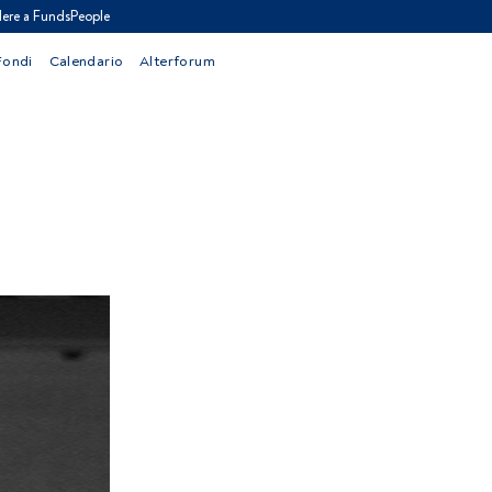
ere a FundsPeople
Fondi
Calendario
Alterforum