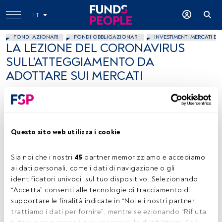
IT
FONDI AZIONARI
FONDI OBBLIGAZIONARI
INVESTIMENTI MERCATI EM
LA LEZIONE DEL CORONAVIRUS
SULL'ATTEGGIAMENTO DA
ADOTTARE SUI MERCATI
Michele De Michelis
13 febbraio 2020
Questo sito web utilizza i cookie
Sia noi che i nostri 
45
 partner memorizziamo e accediamo 
ai dati personali, come i dati di navigazione o gli 
Michele De Michelis, Responsabile Investimenti, Frame AM
identificatori univoci, sul tuo dispositivo. Selezionando 
“Accetta” consenti alle tecnologie di tracciamento di 
supportare le finalità indicate in “Noi e i nostri partner 
trattiamo i dati per fornire”, mentre selezionando “Rifiuta 
Tempo di lettura:
2 min.