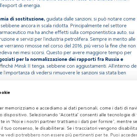
ll’export di energia.
mia di sostituzione,
guidata dalle sanzioni, si può notare come
, sebbene ancora in scala ridotta. Principalmente nel settore
armaceutico ma ha anche effetti sulla componentistica auto, sui
uzione e servizi per l’industria petrolifera. Sempre in merito alle
he verranno rimosse nel corso del 2016, più verso la fine che non
 credeva nei mesi scorsi. Questo per avere maggiore tempo per
oziati per la normalizzazione dei rapporti fra Russia e
ffinché Minsk II tenga, sebbene con aggiustamenti. All’interno de
e l’importanza di vedersi rimuovere le sanzioni sia stata ben
ookie
olo riservato agli utenti FundsPeople. Se sei già registrato,
pulsante Login. Se non hai ancora un account, ti invitiamo a
er memorizziamo e accediamo ai dati personali, come i dati di navi
oprire tutti i contenuti che FundsPeople ha da offrire.
tuo dispositivo. Selezionando “Accetta” consenti alle tecnologie di
ate in “Noi e i nostri partner trattiamo i dati per fornire”, mentre 
Accedere a FundsPeople
l tuo consenso, le disabiliterai. Se i tracciatori vengono disabilita
che vedi potrebbero non essere più pertinenti per te. Puoi acced