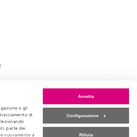
l
Accetta
gazione o gli 
 tracciamento di 
Configurazione
selezionando 
ti, parte dei 
Rifiuta
ere nuovamente a 