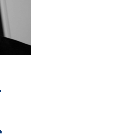
i
l
i