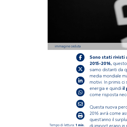
immagine ceduta
Sono stati rivisti 
2015-2016,
questo 
siamo distanti da
media mondiale ma 
motivi. In primis c
energia e quindi
il
come risposta neces
Questa nuova perce
2016 avrà come as
quest’anno il surplu
Tempo di lettura:
1 min.
di import erano in 