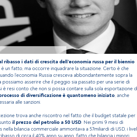
al ribasso i dati di crescita dell’economia russa per il biennio
è un fatto, ma occorre inquadrare la situazione. Certo è che
 quando l’economia Russia cresceva abbondantemente sopra la
possiamo asserire che il peggio sia passato per una serie di
i si è resi conto che non si possa contare sulla sola esportazione d
 processo di diversificazione è quantomeno iniziato
, anche
saria alle sanzioni.
zione trova anche riscontro nel fatto che il budget statale per i
sunto
il prezzo del petrolio a 50 USD
. Nei primi 9 mesi di
s nella bilancia commerciale ammontava a 57miliardi di USD, i livell
ribasso di circa il 40% anno su anno, fatto che bilancia i minori