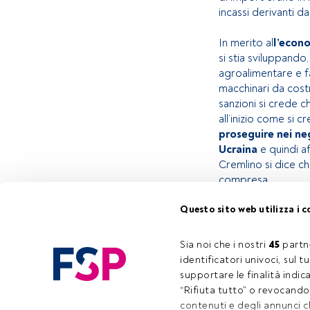
incassi derivanti da
In merito al
l’econo
si stia sviluppando
agroalimentare e f
macchinari da costr
sanzioni si crede c
all’inizio come si
proseguire nei neg
Ucraina
e quindi a
Cremlino si dice ch
compresa.
Questo sito web utilizza i c
Questo è un artic
accedi tramite il 
Sia noi che i nostri 
45
 partn
registrarti per sc
identificatori univoci, sul 
supportare le finalità indic
“Rifiuta tutto” o revocando i
contenuti e degli annunci 