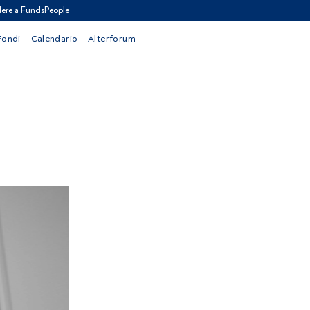
ere a FundsPeople
Fondi
Calendario
Alterforum