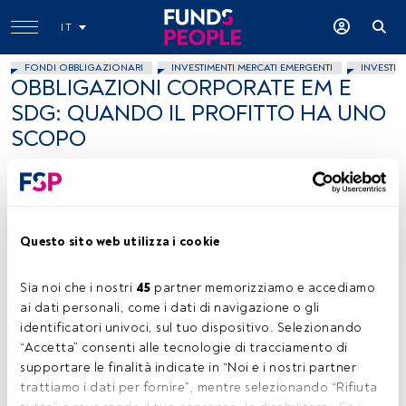
IT
FONDI OBBLIGAZIONARI
INVESTIMENTI MERCATI EMERGENTI
INVESTIM
OBBLIGAZIONI CORPORATE EM E
SDG: QUANDO IL PROFITTO HA UNO
SCOPO
Samuel Bevan, Cfa
12 novembre 2024
Questo sito web utilizza i cookie
Sia noi che i nostri 
45
 partner memorizziamo e accediamo 
ai dati personali, come i dati di navigazione o gli 
Samuel Bevan, foto ceduta (abrdn)
identificatori univoci, sul tuo dispositivo. Selezionando 
“Accetta” consenti alle tecnologie di tracciamento di 
supportare le finalità indicate in “Noi e i nostri partner 
trattiamo i dati per fornire”, mentre selezionando “Rifiuta 
Tempo di lettura:
4 min.