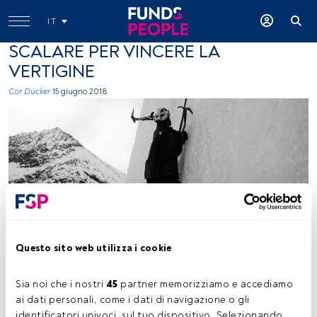
IT
SCALARE PER VINCERE LA
VERTIGINE
Cor Dücker
15 giugno 2018
Funds People
Questo sito web utilizza i cookie
Tempo di lettura:
2 min.
Sia noi che i nostri 
45
 partner memorizziamo e accediamo 
ai dati personali, come i dati di navigazione o gli 
La mia passione per l’alpinismo è nata proprio in Italia.
identificatori univoci, sul tuo dispositivo. Selezionando 