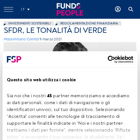
IT
INVESTIMENTI SOSTENIBILI
REGOLAMENTAZIONE FINANZIARIA
SFDR, LE TONALITÀ DI VERDE
Massimiliano Comità
9 marzo 2021
Questo sito web utilizza i cookie
Massimiliano Comità, portfolio manager di Kairos. Foto ceduta
Sia noi che i nostri 
45
 partner memorizziamo e accediamo 
ai dati personali, come i dati di navigazione o gli 
identificatori univoci, sul tuo dispositivo. Selezionando 
“Accetta” consenti alle tecnologie di tracciamento di 
Tempo di lettura:
3 min.
supportare le finalità indicate in “Noi e i nostri partner 
trattiamo i dati per fornire”, mentre selezionando “Rifiuta 
Contributo a cura di
Massimiliano Comità
, Portfolio
tutto” o revocando il tuo consenso, le disabiliterai. Se i 