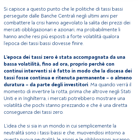
personalizzati, misurazione della pubblicità e dei 
Si capisce a questo punto che le politiche di tassi bassi
contenuti, ricerca sul pubblico e sviluppo di servizi.
perseguite dalle Banche Centrali negli ultimi anni per
combattere la crisi hanno agevolato la salita dei prezzi dei
Elenco dei partner (fornitori)
mercati obbligazionari e azionari, ma probabilmente li
hanno anche resi più esposti a forte volatilità qualora
l’epoca dei tassi bassi dovesse finire.
L’epoca dei tassi zero è stata accompagnata da una
bassa volatilità, fino ad ora, proprio perchè con
continui interventi si è fatto in modo che la discesa dei
tassi fosse continua e ritenuta permanente – o almeno
duratura – da parte degli investitori
. Ma quando verrà il
momento di invertire la rotta, prima che altrove negli Stati
Uniti e in Inghilterra, i mercati potrebbero mostrare una
volatilità che pochi stanno prezzando e che è una diretta
conseguenza dei tassi zero.
L’idea che si sia in un mondo in cui semplicemente la
neutralità sono i tassi bassi e che, muovendosi intorno a
questa nuova neutralità, le azioni e le obbligazioni avranno