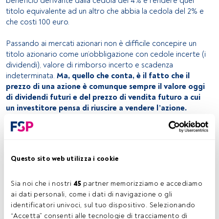
beneficio derivante dalla cedola del 4% e rendere quel
titolo equivalente ad un altro che abbia la cedola del 2% e
che costi 100 euro.
Passando ai mercati azionari non è difficile concepire un
titolo azionario come un’obbligazione con cedole incerte (i
dividendi), valore di rimborso incerto e scadenza
indeterminata.
Ma, quello che conta, è il fatto che il
prezzo di una azione è comunque sempre il valore oggi
di dividendi futuri e del prezzo di vendita futuro a cui
un investitore pensa di riuscire a vendere l’azione.
Qualunque modello di valutazione di indici o titoli azionari
parte infatti dalla considerazione che il prezzo è il valore
atteso di dividendi, utili e/o flussi di cassa futuri.
Questo sito web utilizza i cookie
Non esiste un indicatore di “duration” per i titoli azionari,
perchè dividendi e condizioni di vendita futuri del titolo
non sono noti, ma dalle considerazioni fatte si capisce che
Sia noi che i nostri 
45
 partner memorizziamo e accediamo 
il costo del denaro e il prezzo a cui si scontano i flussi che il
ai dati personali, come i dati di navigazione o gli 
titolo pagherà hanno la stessa relazione inversa che c’è tra
identificatori univoci, sul tuo dispositivo. Selezionando 
il prezzo di una obbligazione e il suo rendimento a
“Accetta” consenti alle tecnologie di tracciamento di 