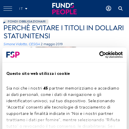
IT
FONDI OBBLIGAZIONARI
PERCHÈ EVITARE I TITOLI IN DOLLARI
STATUNITENSI
Simone Vidotto, CESGA
2 maggio 2019
Questo sito web utilizza i cookie
Sia noi che i nostri 
45
 partner memorizziamo e accediamo 
ai dati personali, come i dati di navigazione o gli 
Frank Lipowski
identificatori univoci, sul tuo dispositivo. Selezionando 
“Accetta” consenti alle tecnologie di tracciamento di 
supportare le finalità indicate in “Noi e i nostri partner 
Tempo di lettura:
3 min.
trattiamo i dati per fornire”, mentre selezionando “Rifiuta 
tutto” o revocando il tuo consenso, le disabiliterai. Se i 