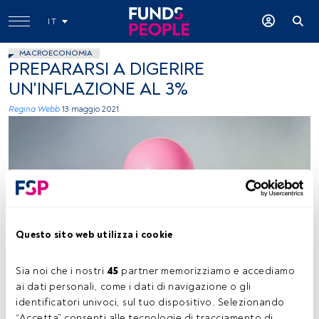
IT
MACROECONOMIA
PREPARARSI A DIGERIRE
UN'INFLAZIONE AL 3%
Regina Webb
13 maggio 2021
Questo sito web utilizza i cookie
Florian Klauer, Unsplash
Sia noi che i nostri 
45
 partner memorizziamo e accediamo 
ai dati personali, come i dati di navigazione o gli 
Tempo di lettura:
3 min.
identificatori univoci, sul tuo dispositivo. Selezionando 
“Accetta” consenti alle tecnologie di tracciamento di 