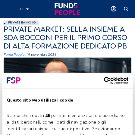
IT
PRIVATE BANKING
PRIVATE MARKET: SELLA INSIEME A
SDA BOCCONI PER IL PRIMO CORSO
DI ALTA FORMAZIONE DEDICATO PB
FundsPeople .
19 novembre 2024
Questo sito web utilizza i cookie
Alessandro Marchesin, foto ceduta (Sella)
Sia noi che i nostri 
45
 partner memorizziamo e accediamo 
ai dati personali, come i dati di navigazione o gli 
identificatori univoci, sul tuo dispositivo. Selezionando 
Tempo di lettura:
1 min.