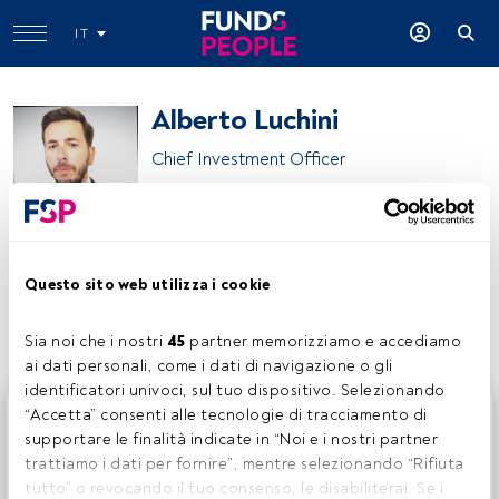
IT
Alberto Luchini
Chief Investment Officer
Alberto Luchini
Questo sito web utilizza i cookie
Condividi:
Sia noi che i nostri 
45
 partner memorizziamo e accediamo 
ai dati personali, come i dati di navigazione o gli 
identificatori univoci, sul tuo dispositivo. Selezionando 
Questo è un articolo riservato agli utenti FundsPeople. Se
“Accetta” consenti alle tecnologie di tracciamento di 
sei già registrato, accedi tramite il pulsante Login. Se non
supportare le finalità indicate in “Noi e i nostri partner 
hai ancora un account, ti invitiamo a registrarti per scoprire
trattiamo i dati per fornire”, mentre selezionando “Rifiuta 
tutti i contenuti che FundsPeople ha da offrire.
tutto” o revocando il tuo consenso, le disabiliterai. Se i 