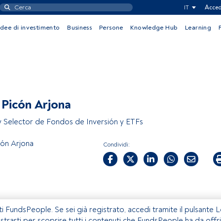
IT
Acced
Idee di investimento
Business
Persone
Knowledge Hub
Learning
 Picón Arjona
 y Selector de Fondos de Inversión y ETFs
cón Arjona
Condividi:
ti FundsPeople. Se sei già registrato, accedi tramite il pulsante 
istrarti per scoprire tutti i contenuti che FundsPeople ha da offri