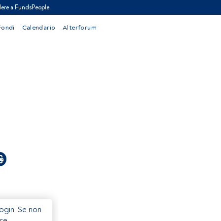
ere a FundsPeople
Fondi
Calendario
Alterforum
Login. Se non
re.