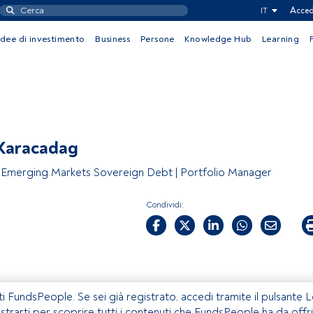
IT
Acced
Idee di investimento
Business
Persone
Knowledge Hub
Learning
Karacadag
Emerging Markets Sovereign Debt | Portfolio Manager
Condividi:
ti FundsPeople. Se sei già registrato, accedi tramite il pulsante 
istrarti per scoprire tutti i contenuti che FundsPeople ha da offri