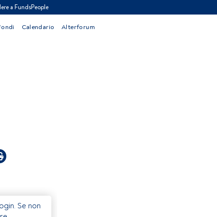
ere a FundsPeople
Fondi
Calendario
Alterforum
Login. Se non
re.