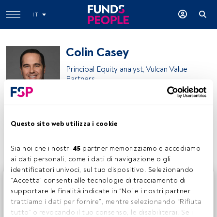
IT
Colin Casey
Principal Equity analyst, Vulcan Value
Partners
Colin Casey
Questo sito web utilizza i cookie
Condividi:
Sia noi che i nostri 
45
 partner memorizziamo e accediamo 
ai dati personali, come i dati di navigazione o gli 
identificatori univoci, sul tuo dispositivo. Selezionando 
Questo è un articolo riservato agli utenti FundsPeople. Se
“Accetta” consenti alle tecnologie di tracciamento di 
sei già registrato, accedi tramite il pulsante Login. Se non
supportare le finalità indicate in “Noi e i nostri partner 
hai ancora un account, ti invitiamo a registrarti per scoprire
trattiamo i dati per fornire”, mentre selezionando “Rifiuta 
tutti i contenuti che FundsPeople ha da offrire.
tutto” o revocando il tuo consenso, le disabiliterai. Se i 