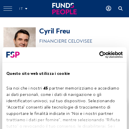
IT
Cyril Freu
FINANCIERE CELOVISEE
Cyril Freu
Questo sito web utilizza i cookie
Condividi:
Sia noi che i nostri 
45
 partner memorizziamo e accediamo 
ai dati personali, come i dati di navigazione o gli 
identificatori univoci, sul tuo dispositivo. Selezionando 
Questo è un articolo riservato agli utenti FundsPeople. Se
“Accetta” consenti alle tecnologie di tracciamento di 
sei già registrato, accedi tramite il pulsante Login. Se non
supportare le finalità indicate in “Noi e i nostri partner 
hai ancora un account, ti invitiamo a registrarti per scoprire
trattiamo i dati per fornire”, mentre selezionando “Rifiuta 
tutti i contenuti che FundsPeople ha da offrire.
tutto” o revocando il tuo consenso, le disabiliterai. Se i 