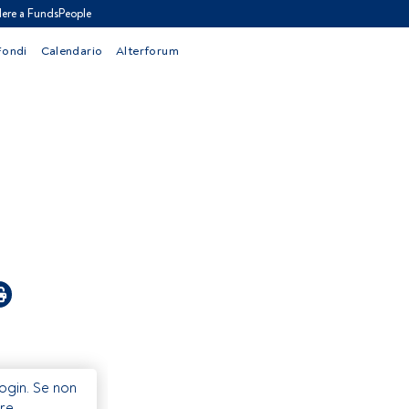
ere a FundsPeople
Fondi
Calendario
Alterforum
Login. Se non
re.