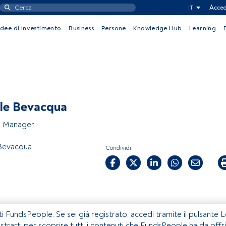
IT
Acced
Idee di investimento
Business
Persone
Knowledge Hub
Learning
le Bevacqua
o Manager
Bevacqua
Condividi:
ti FundsPeople. Se sei già registrato, accedi tramite il pulsante 
istrarti per scoprire tutti i contenuti che FundsPeople ha da offri