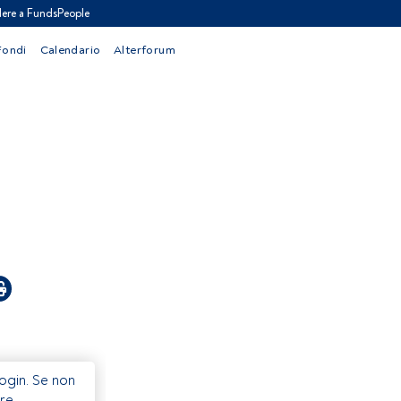
ere a FundsPeople
Fondi
Calendario
Alterforum
Login. Se non
re.