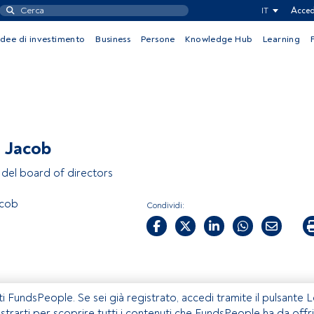
IT
Acced
Idee di investimento
Business
Persone
Knowledge Hub
Learning
 Jacob
el board of directors
acob
Condividi:
ti FundsPeople. Se sei già registrato, accedi tramite il pulsante 
istrarti per scoprire tutti i contenuti che FundsPeople ha da offri