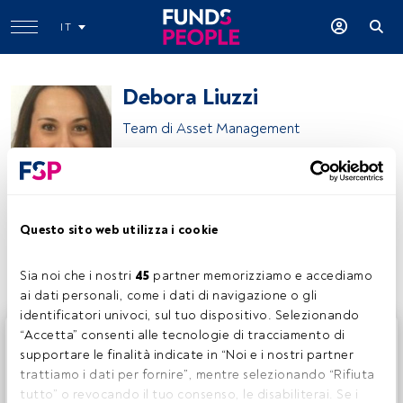
IT
Debora Liuzzi
Team di Asset Management
Debora Liuzzi
Questo sito web utilizza i cookie
Condividi:
Sia noi che i nostri 
45
 partner memorizziamo e accediamo 
ai dati personali, come i dati di navigazione o gli 
identificatori univoci, sul tuo dispositivo. Selezionando 
Questo è un articolo riservato agli utenti FundsPeople. Se
“Accetta” consenti alle tecnologie di tracciamento di 
sei già registrato, accedi tramite il pulsante Login. Se non
supportare le finalità indicate in “Noi e i nostri partner 
hai ancora un account, ti invitiamo a registrarti per scoprire
trattiamo i dati per fornire”, mentre selezionando “Rifiuta 
tutti i contenuti che FundsPeople ha da offrire.
tutto” o revocando il tuo consenso, le disabiliterai. Se i 