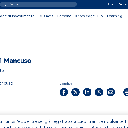
IT
Acced
Idee di investimento
Business
Persone
Knowledge Hub
Learning
i Mancuso
te
ancuso
Condividi:
ti FundsPeople. Se sei già registrato, accedi tramite il pulsante 
istrarti per scoprire tutti i contenuti che FundsPeople ha da offri