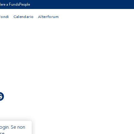
ere a FundsPeople
Fondi
Calendario
Alterforum
Login. Se non
re.