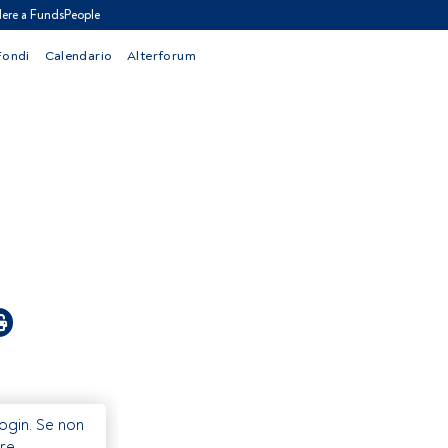
ere a FundsPeople
Fondi
Calendario
Alterforum
Login. Se non
re.