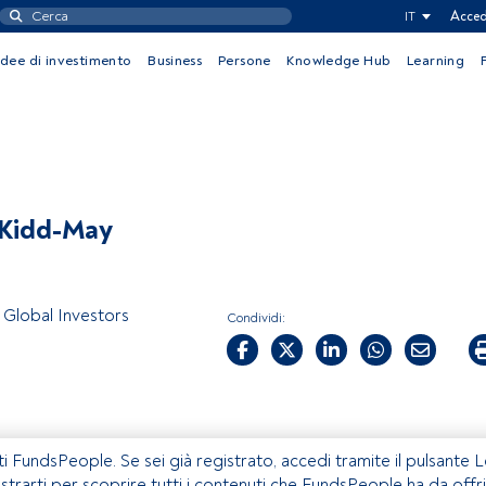
IT
Acced
Idee di investimento
Business
Persone
Knowledge Hub
Learning
 Kidd-May
 Global Investors
Condividi:
ti FundsPeople. Se sei già registrato, accedi tramite il pulsante 
istrarti per scoprire tutti i contenuti che FundsPeople ha da offri