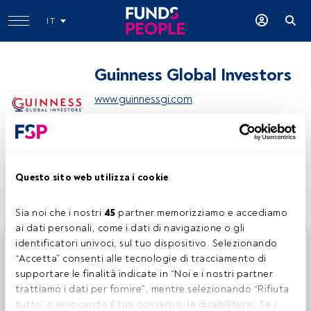
IT
Guinness Global Investors
www.guinnessgi.com
Condividi:
Questo sito web utilizza i cookie
Sia noi che i nostri 
45
 partner memorizziamo e accediamo 
ai dati personali, come i dati di navigazione o gli 
identificatori univoci, sul tuo dispositivo. Selezionando 
Questo è un articolo riservato agli utenti FundsPeople. Se
“Accetta” consenti alle tecnologie di tracciamento di 
sei già registrato, accedi tramite il pulsante Login. Se non
supportare le finalità indicate in “Noi e i nostri partner 
hai ancora un account, ti invitiamo a registrarti per scoprire
trattiamo i dati per fornire”, mentre selezionando “Rifiuta 
tutti i contenuti che FundsPeople ha da offrire.
tutto” o revocando il tuo consenso, le disabiliterai. Se i 
Accedere a FundsPeople