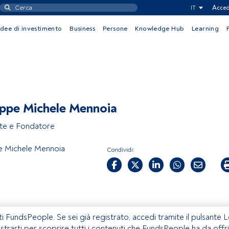
IT
Acced
Idee di investimento
Business
Persone
Knowledge Hub
Learning
ppe Michele Mennoia
te e Fondatore
e Michele Mennoia
Condividi:
ti FundsPeople. Se sei già registrato, accedi tramite il pulsante 
istrarti per scoprire tutti i contenuti che FundsPeople ha da offri