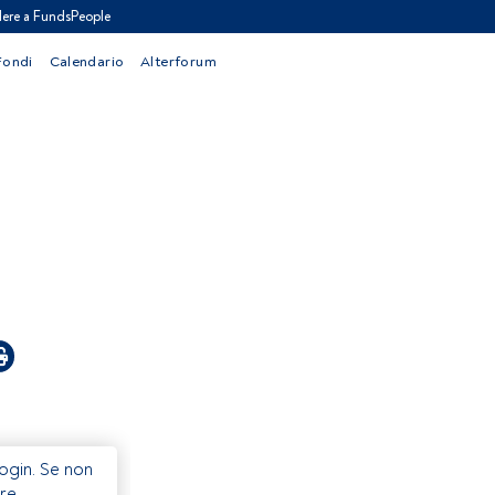
ere a FundsPeople
Fondi
Calendario
Alterforum
Login. Se non
re.