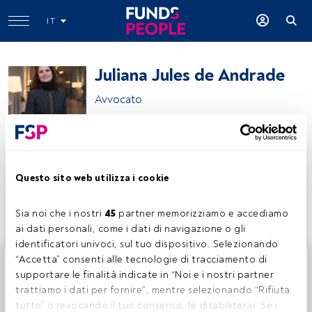
IT
Juliana Jules de Andrade
Avvocato
Juliana Jules de Andrade
Questo sito web utilizza i cookie
Condividi:
Sia noi che i nostri 
45
 partner memorizziamo e accediamo 
ai dati personali, come i dati di navigazione o gli 
identificatori univoci, sul tuo dispositivo. Selezionando 
Questo è un articolo riservato agli utenti FundsPeople. Se
“Accetta” consenti alle tecnologie di tracciamento di 
sei già registrato, accedi tramite il pulsante Login. Se non
supportare le finalità indicate in “Noi e i nostri partner 
hai ancora un account, ti invitiamo a registrarti per scoprire
trattiamo i dati per fornire”, mentre selezionando “Rifiuta 
tutti i contenuti che FundsPeople ha da offrire.
tutto” o revocando il tuo consenso, le disabiliterai. Se i 