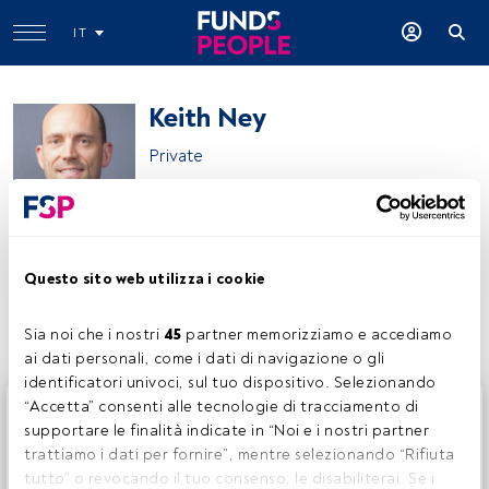
IT
Keith Ney
Private
Keith Ney
Questo sito web utilizza i cookie
Condividi:
Sia noi che i nostri 
45
 partner memorizziamo e accediamo 
ai dati personali, come i dati di navigazione o gli 
identificatori univoci, sul tuo dispositivo. Selezionando 
Questo è un articolo riservato agli utenti FundsPeople. Se
“Accetta” consenti alle tecnologie di tracciamento di 
sei già registrato, accedi tramite il pulsante Login. Se non
supportare le finalità indicate in “Noi e i nostri partner 
hai ancora un account, ti invitiamo a registrarti per scoprire
trattiamo i dati per fornire”, mentre selezionando “Rifiuta 
tutti i contenuti che FundsPeople ha da offrire.
tutto” o revocando il tuo consenso, le disabiliterai. Se i 