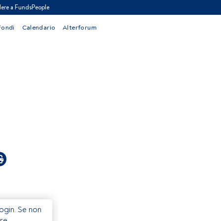
ere a FundsPeople
Fondi
Calendario
Alterforum
Login. Se non
re.