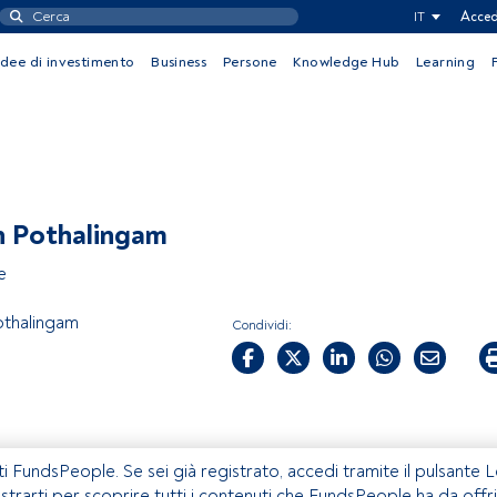
IT
Acced
Idee di investimento
Business
Persone
Knowledge Hub
Learning
h Pothalingam
e
othalingam
Condividi:
ti FundsPeople. Se sei già registrato, accedi tramite il pulsante 
istrarti per scoprire tutti i contenuti che FundsPeople ha da offri