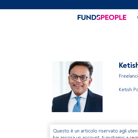
Ketis
Freelanc
Ketish P
Questo è un articolo riservato agli uten
hai ancora un account, ti invitiamo a reg