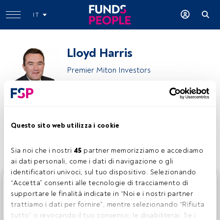
IT
Lloyd Harris
Premier Miton Investors
Lloyd Harris
Questo sito web utilizza i cookie
Condividi:
Sia noi che i nostri 
45
 partner memorizziamo e accediamo 
ai dati personali, come i dati di navigazione o gli 
identificatori univoci, sul tuo dispositivo. Selezionando 
Questo è un articolo riservato agli utenti FundsPeople. Se
“Accetta” consenti alle tecnologie di tracciamento di 
sei già registrato, accedi tramite il pulsante Login. Se non
supportare le finalità indicate in “Noi e i nostri partner 
hai ancora un account, ti invitiamo a registrarti per scoprire
trattiamo i dati per fornire”, mentre selezionando “Rifiuta 
tutti i contenuti che FundsPeople ha da offrire.
tutto” o revocando il tuo consenso, le disabiliterai. Se i 