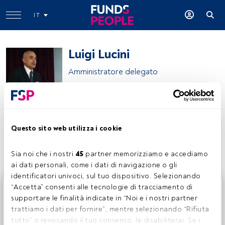
IT
Luigi Lucini
Amministratore delegato
Luigi Lucini
Questo sito web utilizza i cookie
Condividi:
Sia noi che i nostri 
45
 partner memorizziamo e accediamo 
ai dati personali, come i dati di navigazione o gli 
identificatori univoci, sul tuo dispositivo. Selezionando 
Questo è un articolo riservato agli utenti FundsPeople. Se
“Accetta” consenti alle tecnologie di tracciamento di 
sei già registrato, accedi tramite il pulsante Login. Se non
supportare le finalità indicate in “Noi e i nostri partner 
hai ancora un account, ti invitiamo a registrarti per scoprire
trattiamo i dati per fornire”, mentre selezionando “Rifiuta 
tutti i contenuti che FundsPeople ha da offrire.
tutto” o revocando il tuo consenso, le disabiliterai. Se i 