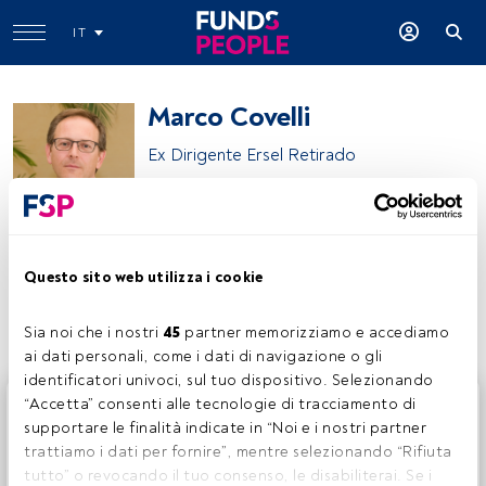
IT
Marco Covelli
Ex Dirigente Ersel Retirado
Marco Covelli
Questo sito web utilizza i cookie
Condividi:
Sia noi che i nostri 
45
 partner memorizziamo e accediamo 
ai dati personali, come i dati di navigazione o gli 
identificatori univoci, sul tuo dispositivo. Selezionando 
Questo è un articolo riservato agli utenti FundsPeople. Se
“Accetta” consenti alle tecnologie di tracciamento di 
sei già registrato, accedi tramite il pulsante Login. Se non
supportare le finalità indicate in “Noi e i nostri partner 
hai ancora un account, ti invitiamo a registrarti per scoprire
trattiamo i dati per fornire”, mentre selezionando “Rifiuta 
tutti i contenuti che FundsPeople ha da offrire.
tutto” o revocando il tuo consenso, le disabiliterai. Se i 