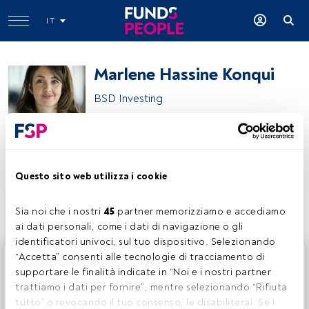
IT
Marlene Hassine Konqui
BSD Investing
AlterForum Ecosystem
Questo sito web utilizza i cookie
Condividi:
Sia noi che i nostri 
45
 partner memorizziamo e accediamo 
ai dati personali, come i dati di navigazione o gli 
identificatori univoci, sul tuo dispositivo. Selezionando 
Questo è un articolo riservato agli utenti FundsPeople. Se
“Accetta” consenti alle tecnologie di tracciamento di 
sei già registrato, accedi tramite il pulsante Login. Se non
supportare le finalità indicate in “Noi e i nostri partner 
hai ancora un account, ti invitiamo a registrarti per scoprire
trattiamo i dati per fornire”, mentre selezionando “Rifiuta 
tutti i contenuti che FundsPeople ha da offrire.
tutto” o revocando il tuo consenso, le disabiliterai. Se i 