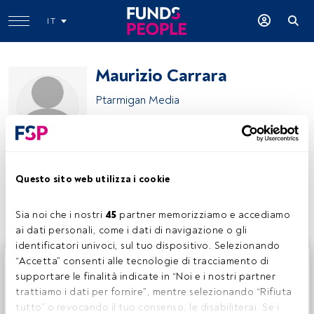
IT
Maurizio Carrara
Ptarmigan Media
Maurizio Carrara
Questo sito web utilizza i cookie
Condividi:
Sia noi che i nostri 
45
 partner memorizziamo e accediamo 
ai dati personali, come i dati di navigazione o gli 
identificatori univoci, sul tuo dispositivo. Selezionando 
Questo è un articolo riservato agli utenti FundsPeople. Se
“Accetta” consenti alle tecnologie di tracciamento di 
sei già registrato, accedi tramite il pulsante Login. Se non
supportare le finalità indicate in “Noi e i nostri partner 
hai ancora un account, ti invitiamo a registrarti per scoprire
trattiamo i dati per fornire”, mentre selezionando “Rifiuta 
tutti i contenuti che FundsPeople ha da offrire.
tutto” o revocando il tuo consenso, le disabiliterai. Se i 