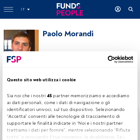
IT
Paolo Morandi
Paolo Morandi
Questo sito web utilizza i cookie
Condividi:
Sia noi che i nostri 
45
 partner memorizziamo e accediamo 
ai dati personali, come i dati di navigazione o gli 
identificatori univoci, sul tuo dispositivo. Selezionando 
Questo è un articolo riservato agli utenti FundsPeople. Se
“Accetta” consenti alle tecnologie di tracciamento di 
sei già registrato, accedi tramite il pulsante Login. Se non
supportare le finalità indicate in “Noi e i nostri partner 
hai ancora un account, ti invitiamo a registrarti per scoprire
trattiamo i dati per fornire”, mentre selezionando “Rifiuta 
tutti i contenuti che FundsPeople ha da offrire.
tutto” o revocando il tuo consenso, le disabiliterai. Se i 