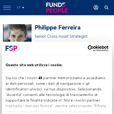
IT
Philippe Ferreira
Senior Cross Asset Strategist
Philippe Ferreira
Questo sito web utilizza i cookie
Condividi:
Sia noi che i nostri 
45
 partner memorizziamo e accediamo 
ai dati personali, come i dati di navigazione o gli 
identificatori univoci, sul tuo dispositivo. Selezionando 
Questo è un articolo riservato agli utenti FundsPeople. Se
“Accetta” consenti alle tecnologie di tracciamento di 
sei già registrato, accedi tramite il pulsante Login. Se non
supportare le finalità indicate in “Noi e i nostri partner 
hai ancora un account, ti invitiamo a registrarti per scoprire
trattiamo i dati per fornire”, mentre selezionando “Rifiuta 
tutti i contenuti che FundsPeople ha da offrire.
tutto” o revocando il tuo consenso, le disabiliterai. Se i 