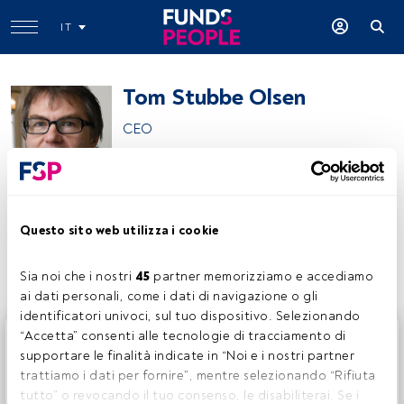
IT
Tom Stubbe Olsen
CEO
Tom Stubbe Olsen
Questo sito web utilizza i cookie
Condividi:
Sia noi che i nostri 
45
 partner memorizziamo e accediamo 
ai dati personali, come i dati di navigazione o gli 
identificatori univoci, sul tuo dispositivo. Selezionando 
Questo è un articolo riservato agli utenti FundsPeople. Se
“Accetta” consenti alle tecnologie di tracciamento di 
sei già registrato, accedi tramite il pulsante Login. Se non
supportare le finalità indicate in “Noi e i nostri partner 
hai ancora un account, ti invitiamo a registrarti per scoprire
trattiamo i dati per fornire”, mentre selezionando “Rifiuta 
tutti i contenuti che FundsPeople ha da offrire.
tutto” o revocando il tuo consenso, le disabiliterai. Se i 