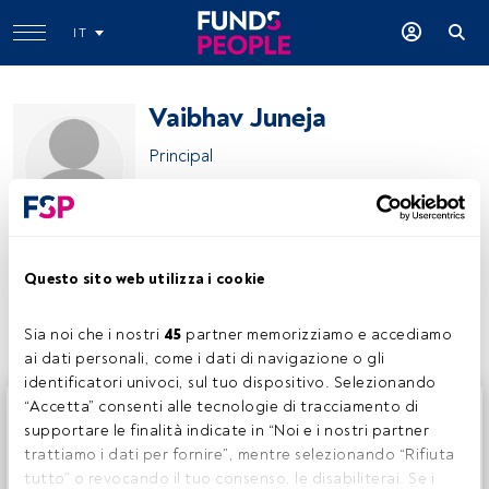
IT
Vaibhav Juneja
Principal
Vaibhav Juneja
Questo sito web utilizza i cookie
Condividi:
Sia noi che i nostri 
45
 partner memorizziamo e accediamo 
ai dati personali, come i dati di navigazione o gli 
identificatori univoci, sul tuo dispositivo. Selezionando 
Questo è un articolo riservato agli utenti FundsPeople. Se
“Accetta” consenti alle tecnologie di tracciamento di 
sei già registrato, accedi tramite il pulsante Login. Se non
supportare le finalità indicate in “Noi e i nostri partner 
hai ancora un account, ti invitiamo a registrarti per scoprire
trattiamo i dati per fornire”, mentre selezionando “Rifiuta 
tutti i contenuti che FundsPeople ha da offrire.
tutto” o revocando il tuo consenso, le disabiliterai. Se i 