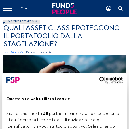
IT
MACROECONOMIA
QUALI ASSET CLASS PROTEGGONO
IL PORTAFOGLIO DALLA
STAGFLAZIONE?
FundsPeople .
15 novembre 2021
Questo sito web utilizza i cookie
Paul Skorupskas, Unsplash
Sia noi che i nostri 
45
 partner memorizziamo e accediamo 
ai dati personali, come i dati di navigazione o gli 
identificatori univoci, sul tuo dispositivo. Selezionando 
Tempo di lettura:
16 s.