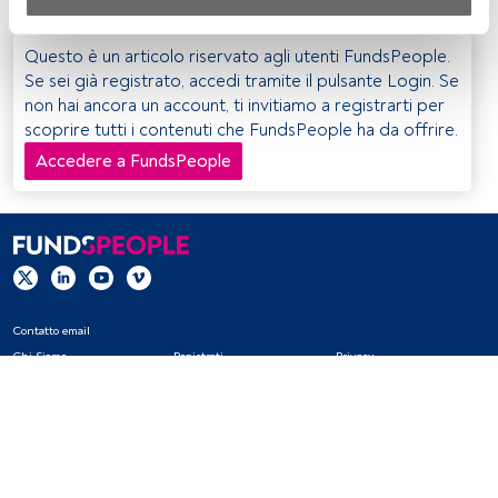
Sia noi che i nostri partner trattiamo i dati per fornire:
Utilizzo di dati di localizzazione geografica precisi. Analisi 
Questo è un articolo riservato agli utenti FundsPeople.
attiva delle caratteristiche del dispositivo per la sua 
Se sei già registrato, accedi tramite il pulsante Login. Se
identificazione. Memorizzazione delle informazioni su un 
non hai ancora un account, ti invitiamo a registrarti per
dispositivo e/o accesso alle stesse. Pubblicità e contenuti 
scoprire tutti i contenuti che FundsPeople ha da offrire.
personalizzati, misurazione della pubblicità e dei 
Accedere a FundsPeople
contenuti, ricerca sul pubblico e sviluppo di servizi.
Elenco dei partner (fornitori)
Contatto email
Chi Siamo
Registrati
Privacy
Cookies
Impostazioni Cookie
Avviso legale