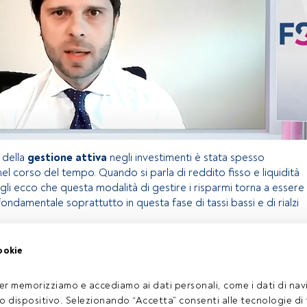
 della
gestione attiva
negli investimenti è stata spesso
el corso del tempo. Quando si parla di reddito fisso e liquidità
gli ecco che questa modalità di gestire i risparmi torna a essere
ndamentale soprattutto in questa fase di tassi bassi e di rialzi
ookie
lo riservato agli utenti FundsPeople. Se sei già registrato,
pulsante Login. Se non hai ancora un account, ti invitiamo a
er memorizziamo e accediamo ai dati personali, come i dati di navi
oprire tutti i contenuti che FundsPeople ha da offrire.
tuo dispositivo. Selezionando “Accetta” consenti alle tecnologie di