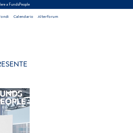
ere a FundsPeople
Fondi
Calendario
Alterforum
PRESENTE