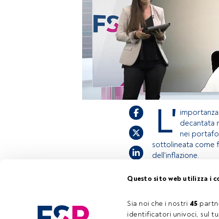
L'
importanza
decantata n
nei portafo
sottolineata come fo
dell'inflazione.
Questo sito web utilizza i c
Questo è un artico
accedi tramite il 
Sia noi che i nostri 
45
 partn
registrarti per sc
identificatori univoci, sul 