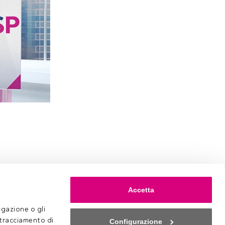
Accetta
gazione o gli 
 tracciamento di 
Configurazione