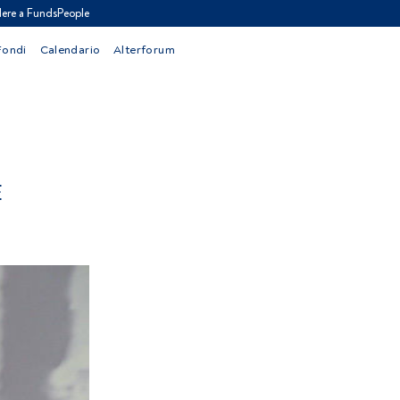
ere a FundsPeople
Fondi
Calendario
Alterforum
È