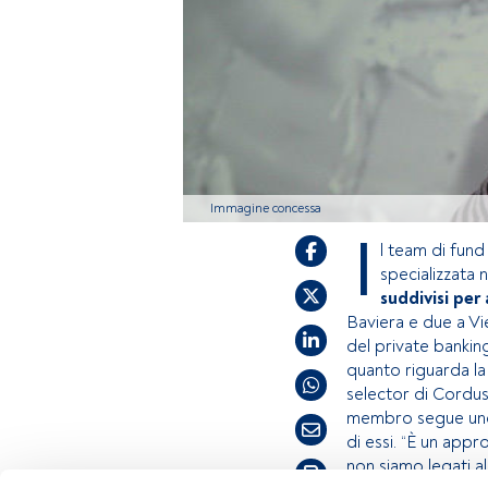
Immagine concessa
I
l team di fund
specializzata
suddivisi pe
Baviera e due a Vi
del private banking
quanto riguarda l
selector di Cordusi
membro segue uno 
di essi. “È un app
non siamo legati al