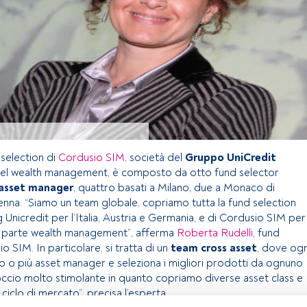
 selection di
Cordusio SIM
, società del
Gruppo UniCredit
 nel wealth management, è composto da otto fund selector
r asset manager
, quattro basati a Milano, due a Monaco di
enna. “Siamo un team globale, copriamo tutta la fund selection
 Unicredit per l’Italia, Austria e Germania, e di Cordusio SIM per
a parte wealth management”, afferma
Roberta Rudelli
, fund
o SIM. In particolare, si tratta di un
team cross asset
, dove ogn
o più asset manager e seleziona i migliori prodotti da ognuno
roccio molto stimolante in quanto copriamo diverse asset class e
 ciclo di mercato”, precisa l’esperta.